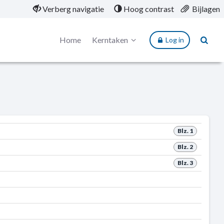
Verberg navigatie
Hoog contrast
Bijlagen
Home
Kerntaken
Log in
Blz. 1
Blz. 2
Blz. 3