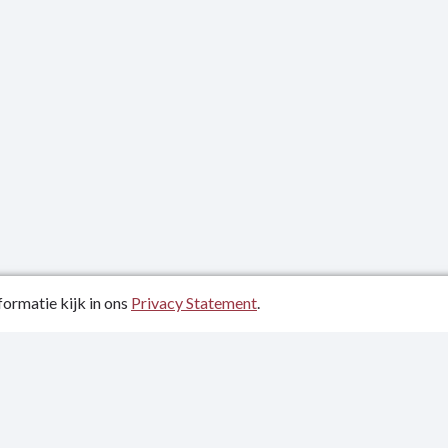
ormatie kijk in ons
Privacy Statement
.
atum: 26-03-2025
evens
tement
heidsverklaring