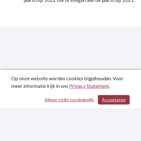
Op onze website worden cookies bijgehouden. Voor
meer informatie kijk in ons
Privacy Statement
.
Publicatiedatum: 04-06-2021
Alleen strikt noodzakelijk
Accepteren
/ 227
Contactgegevens
Privacy Statement
Toegankelijkheidsverklaring
Sitemap