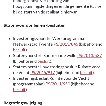
ondergrondse verkabeling van
hoogspanningsleidingen en de gemeente Raalte
bij de start van de realisatie hiervan.
Statenvoorstellen en -besluiten
Investeringsvoorstel Werkprogramma
Netwerkstad Twente
PS/2013/846
(bijbehorend
besluit
).
Statenvoorstel - Spoorzone Zwolle
PS/2013/537
(bijbehorend
besluit
).
Staten
voorstel Investeringsbesluit Ruimte voor
de Vecht
PS/2015/917
(bijbehorend
besluit
).
Investeringsbesluit
Ruimte voor de Vecht
(programmaplan)
PS/2011/950
(bijbehorend
besluit
).
Begrotingswijziging