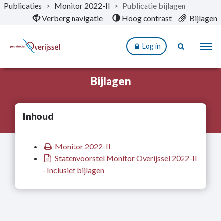
Publicaties
>
Monitor 2022-II
>
Publicatie bijlagen
Naar hoofdinhoud
Verberg navigatie
Hoog contrast
Bijlagen
Log in
Bijlagen
Inhoud
Monitor 2022-II
Statenvoorstel Monitor Overijssel 2022-II
- Inclusief bijlagen