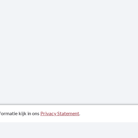
ormatie kijk in ons
Privacy Statement
.
atum: 20-05-2022
evens
tement