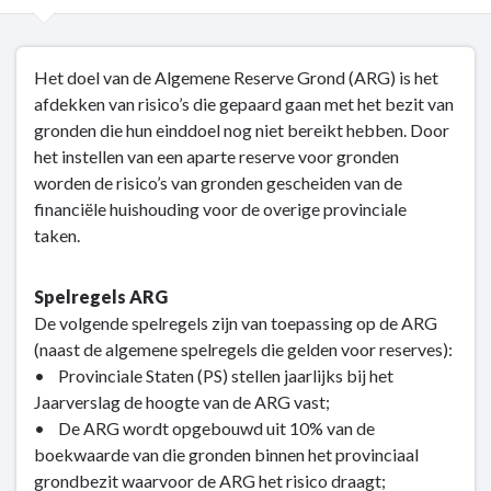
Terug
Het doel van de Algemene Reserve Grond (ARG) is het
naar
afdekken van risico’s die gepaard gaan met het bezit van
navigatie
gronden die hun einddoel nog niet bereikt hebben. Door
-
het instellen van een aparte reserve voor gronden
Grondbeleid
worden de risico’s van gronden gescheiden van de
-
financiële huishouding voor de overige provinciale
Algemene
taken.
Reserve
Grondzaken
Spelregels ARG
De volgende spelregels zijn van toepassing op de ARG
(naast de algemene spelregels die gelden voor reserves):
• Provinciale Staten (PS) stellen jaarlijks bij het
Jaarverslag de hoogte van de ARG vast;
• De ARG wordt opgebouwd uit 10% van de
boekwaarde van die gronden binnen het provinciaal
grondbezit waarvoor de ARG het risico draagt;