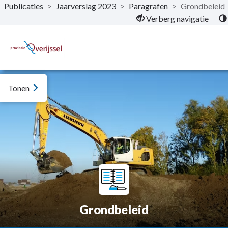
Publicaties
>
Jaarverslag 2023
>
Paragrafen
>
Grondbeleid
Naar hoofdinhoud
Verberg navigatie
Tonen
Grondbeleid