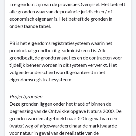
in eigendom zijn van de provincie Overijssel. Het betreft
navigatie
alle gronden waarvan de provincie juridisch en / of
-
economisch eigenaar is. Het betreft de gronden in
Grondbeleid
onderstaande tabel.
-
Verloopoverzicht
grondbezit
P8 is het eigendomsregistratiesysteem waarin het
provinciaal grondbezit geadministreerd is. Alle
grondbezit, de grondtransacties en de contracten voor
tijdelijk beheer worden in dit systeem verwerkt. Het
volgende onderscheid wordt gehanteerd in het
eigendomsregistratiesysteem:
Projectgronden
Deze gronden liggen onder het tracé of binnen de
begrenzing van de Ontwikkelopgave Natura 2000. De
gronden worden afgeboekt naar € 0 in geval van een
(water)weg of afgewaardeerd naar de marktwaarde
voor natuur in geval van de realisatie van de