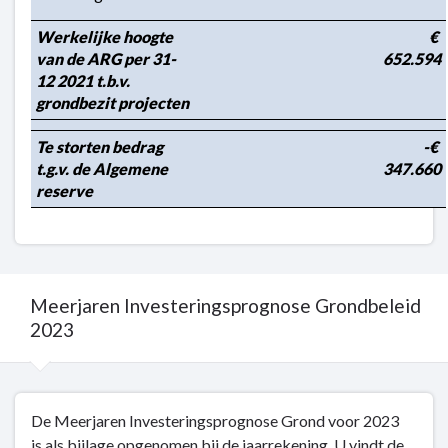
Werkelijke hoogte 
€ 
van de ARG per 31-
652.594
12 2021 t.b.v. 
grondbezit projecten
Te storten bedrag 
-€ 
t.g.v. de Algemene 
347.660
reserve
Meerjaren Investeringsprognose Grondbeleid
2023
Terug
De Meerjaren Investeringsprognose Grond voor 2023
naar
is als bijlage opgenomen bij de jaarrekening. U vindt de