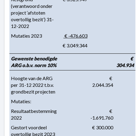
(verantwoord onder 
project ‘afstoten 
overtollig bezit’) 31-
12-2022
Mutaties 2023
 € -476.603
 € 3.049.344
Gewenste benodigde 
€ 
ARG o.b.v. norm 10%
304.934
Hoogte van de ARG 
 € 
per 31-12 2022 t.b.v. 
2.044.354
grondbezit projecten
Mutaties:
Resultaatbestemming 
 € 
2022
-1.691.760
Gestort voordeel 
 € 300.000
overtollig bezit 2023