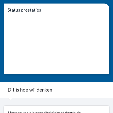
Status prestaties
Dit is hoe wij denken
Terug
Het provinciale grondbeleid met daarin de