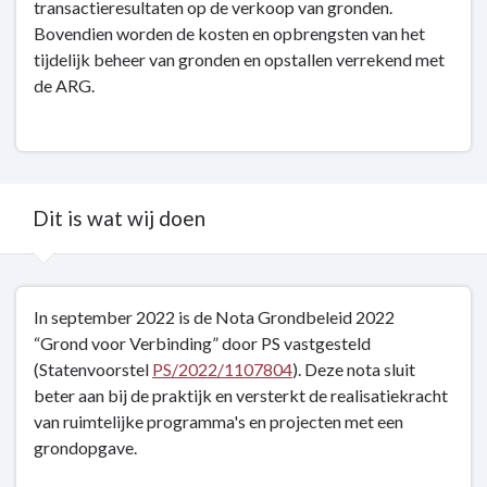
transactieresultaten op de verkoop van gronden.
Bovendien worden de kosten en opbrengsten van het
tijdelijk beheer van gronden en opstallen verrekend met
de ARG.
Dit is wat wij doen
Terug
In september 2022 is de Nota Grondbeleid 2022
naar
“Grond voor Verbinding” door PS vastgesteld
navigatie
(Statenvoorstel
PS/2022/1107804
). Deze nota sluit
-
beter aan bij de praktijk en versterkt de realisatiekracht
Grondbeleid
van ruimtelijke programma's en projecten met een
-
grondopgave.
Dit
is