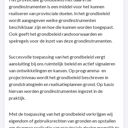
naar
grondinstrumenten is een middel voor het kunnen
navigatie
realiseren van provinciale doelen. In het grondbeleid
-
wordt aangegeven welke grondinstrumenten
Grondbeleid
beschikbaar zijn en hoe die kunnen worden toegepast.
-
Ook geeft het grondbeleid randvoorwaarden en
Dit
spelregels voor de inzet van deze grondinstrumenten.
is
hoe
wij
Succesvolle toepassing van het grondbeleid vergt
denken
aansluiting bij ons ruimtelijk beleid en actief signaleren
van ontwikkelingen en kansen. Op programma- en
projectniveau wordt het grondbeleid beschreven in
grondstrategieën en realisatieplannen grond. Op basis
hiervan worden grondinstrumenten ingezet in de
praktijk.
Met de toepassing van het grondbeleid verkrijgen wij
eigendom of gebruiksrechten van gronden en opstallen
om daarmee realisatie van provinciale doelen mogelijk te