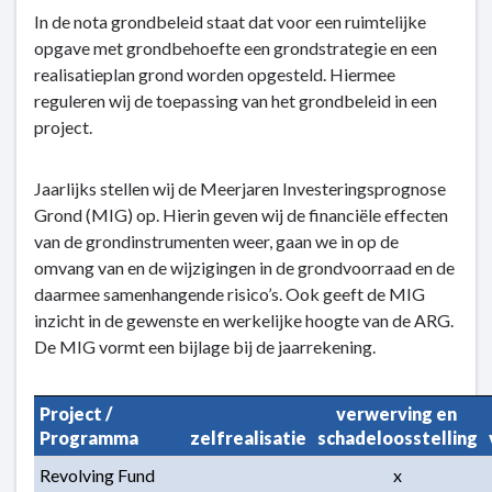
wat
In de nota grondbeleid staat dat voor een ruimtelijke
wij
opgave met grondbehoefte een grondstrategie en een
doen
realisatieplan grond worden opgesteld. Hiermee
reguleren wij de toepassing van het grondbeleid in een
project.
Jaarlijks stellen wij de Meerjaren Investeringsprognose
Grond (MIG) op. Hierin geven wij de financiële effecten
van de grondinstrumenten weer, gaan we in op de
omvang van en de wijzigingen in de grondvoorraad en de
daarmee samenhangende risico’s. Ook geeft de MIG
inzicht in de gewenste en werkelijke hoogte van de ARG.
De MIG vormt een bijlage bij de jaarrekening.
Project / 
verwerving en 
Programma
zelfrealisatie
schadeloosstelling
Revolving Fund
x