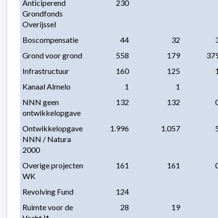
Anticiperend 
 230
Grondfonds 
Overijssel
Boscompensatie
 44
 32
 
Grond voor grond
 558
 179
 37
Infrastructuur
 160
 125
 
Kanaal Almelo
 1
 1
NNN geen 
 132
 132
 
ontwikkelopgave
Ontwikkelopgave 
 1.996
 1.057
 
NNN / Natura 
2000
Overige projecten 
 161
 161
 
WK
Revolving Fund
 124
Ruimte voor de 
 28
 19
Vecht )*