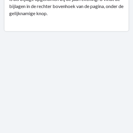
navigatie
bijlagen in de rechter bovenhoek van de pagina, onder de
-
gelijknamige knop.
Grondbeleid
-
Meerjaren
Investeringsprognose
Grondbeleid
2023