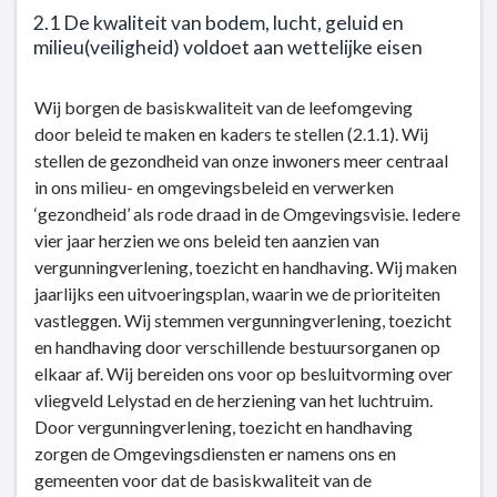
Terug
2.1 De kwaliteit van bodem, lucht, geluid en
naar
milieu(veiligheid) voldoet aan wettelijke eisen
navigatie
-
Terug
Wij borgen de basiskwaliteit van de leefomgeving
Kerntaak
naar
door beleid te maken en kaders te stellen (2.1.1). Wij
2:
navigatie
stellen de gezondheid van onze inwoners meer centraal
Milieu
-
in ons milieu- en omgevingsbeleid en verwerken
en
Kerntaak
‘gezondheid’ als rode draad in de Omgevingsvisie. Iedere
energie
2:
vier jaar herzien we ons beleid ten aanzien van
-
Milieu
vergunningverlening, toezicht en handhaving. Wij maken
Dit
en
jaarlijks een uitvoeringsplan, waarin we de prioriteiten
is
energie
vastleggen. Wij stemmen vergunningverlening, toezicht
wat
-
en handhaving door verschillende bestuursorganen op
wij
Dit
elkaar af. Wij bereiden ons voor op besluitvorming over
doen
is
vliegveld Lelystad en de herziening van het luchtruim.
wat
Door vergunning­verlening, toezicht en handhaving
wij
zorgen de Omgevingsdiensten er namens ons en
doen
gemeenten voor dat de basiskwaliteit van de
-