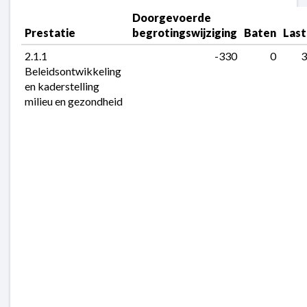
naar
Doorgevoerde 
navigatie
Prestatie
begrotingswijziging
Baten
Las
-
2.1.1 
-330
0
3
Kerntaak
Beleidsontwikkeling 
2:
en kaderstelling 
Milieu
milieu en gezondheid
en
energie
-
Doorgevoerde
begrotingswijzigingen