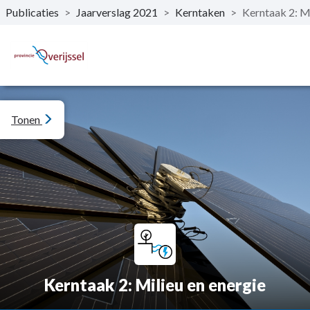
Publicaties
>
Jaarverslag 2021
>
Kerntaken
>
Kerntaak 2: Mi
Naar hoofdinhoud
Tonen
Kerntaak 2: Milieu en energie