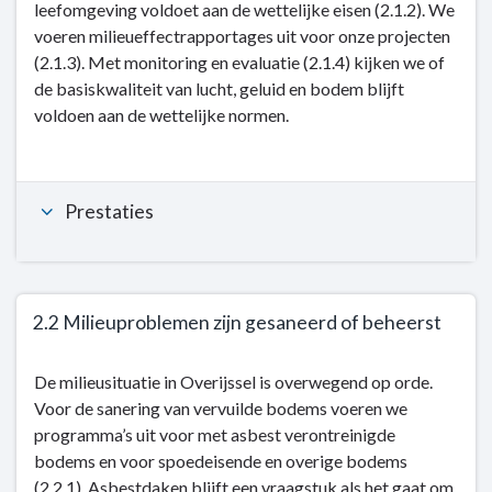
leefomgeving voldoet aan de wettelijke eisen (2.1.2). We
2.1
voeren milieueffectrapportages uit voor onze projecten
De
(2.1.3). Met monitoring en evaluatie (2.1.4) kijken we of
kwaliteit
de basiskwaliteit van lucht, geluid en bodem blijft
van
voldoen aan de wettelijke normen.
bodem,
lucht,
geluid
en
Prestaties
milieu(veiligheid)
voldoet
aan
wettelijke
2.2 Milieuproblemen zijn gesaneerd of beheerst
eisen
Terug
De milieusituatie in Overijssel is overwegend op orde.
naar
Voor de sanering van vervuilde bodems voeren we
navigatie
programma’s uit voor met asbest verontreinigde
-
bodems en voor spoedeisende en overige bodems
Kerntaak
(2.2.1). Asbestdaken blijft een vraagstuk als het gaat om