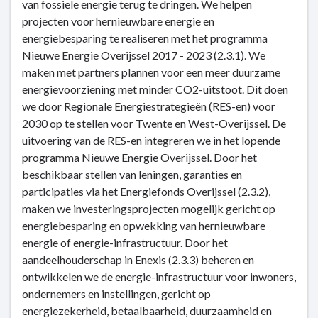
van fossiele energie terug te dringen. We helpen
-
projecten voor hernieuwbare energie en
Kerntaak
energiebesparing te realiseren met het programma
2:
Nieuwe Energie Overijssel 2017 - 2023 (2.3.1). We
Milieu
maken met partners plannen voor een meer duurzame
en
energievoorziening met minder CO2-uitstoot. Dit doen
energie
we door Regionale Energiestrategieën (RES-en) voor
-
2030 op te stellen voor Twente en West-Overijssel. De
Dit
uitvoering van de RES-en integreren we in het lopende
is
programma Nieuwe Energie Overijssel. Door het
wat
beschikbaar stellen van leningen, garanties en
wij
participaties via het Energiefonds Overijssel (2.3.2),
doen
maken we investeringsprojecten mogelijk gericht op
-
energiebesparing en opwekking van hernieuwbare
2.3
energie of energie-infrastructuur. Door het
Een
aandeelhouderschap in Enexis (2.3.3) beheren en
robuust
ontwikkelen we de energie-infrastructuur voor inwoners,
en
ondernemers en instellingen, gericht op
duurzaam
energiezekerheid, betaalbaarheid, duurzaamheid en
energiesysteem