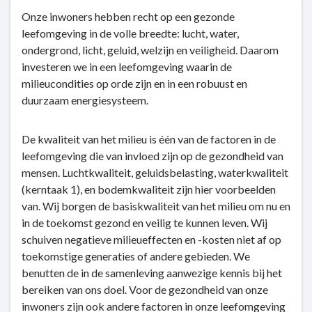
Terug
Onze inwoners hebben recht op een gezonde
naar
leefomgeving in de volle breedte: lucht, water,
navigatie
ondergrond, licht, geluid, welzijn en veiligheid. Daarom
-
investeren we in een leefomgeving waarin de
Kerntaak
milieucondities op orde zijn en in een robuust en
2:
duurzaam energiesysteem.
Milieu
en
energie
De kwaliteit van het milieu is één van de factoren in de
-
leefomgeving die van invloed zijn op de gezondheid van
Dit
mensen. Luchtkwaliteit, geluidsbelasting, waterkwaliteit
is
(kerntaak 1), en bodemkwaliteit zijn hier voorbeelden
hoe
van. Wij borgen de basiskwaliteit van het milieu om nu en
wij
in de toekomst gezond en veilig te kunnen leven. Wij
denken
schuiven negatieve milieueffecten en -kosten niet af op
toekomstige generaties of andere gebieden. We
benutten de in de samenleving aanwezige kennis bij het
bereiken van ons doel. Voor de gezondheid van onze
inwoners zijn ook andere factoren in onze leefomgeving