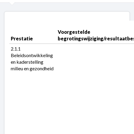
Terug
naar
navigatie
Voorgestelde 
-
Prestatie
begrotingswijziging/resultaatb
Kerntaak
2.1.1 
2:
Beleidsontwikkeling 
Milieu
en kaderstelling 
en
milieu en gezondheid
energie
-
Voorgestelde
begrotingswijzigingen