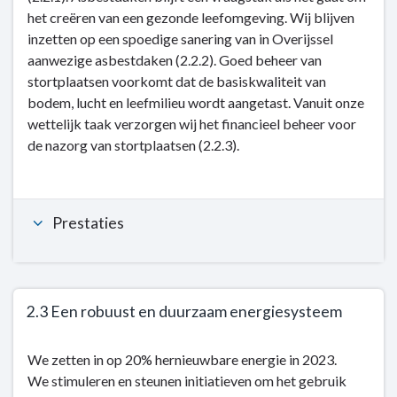
2:
het creëren van een gezonde leefomgeving. Wij blijven
Milieu
inzetten op een spoedige sanering van in Overijssel
en
aanwezige asbestdaken (2.2.2). Goed beheer van
energie
stortplaatsen voorkomt dat de basiskwaliteit van
-
bodem, lucht en leefmilieu wordt aangetast. Vanuit onze
Dit
wettelijk taak verzorgen wij het financieel beheer voor
is
de nazorg van stortplaatsen (2.2.3).
wat
wij
doen
-
Prestaties
2.2
Milieuproblemen
zijn
gesaneerd
2.3 Een robuust en duurzaam energiesysteem
of
beheerst
Terug
We zetten in op 20% hernieuwbare energie in 2023.
naar
We stimuleren en steunen initiatieven om het gebruik
navigatie