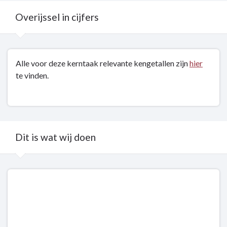
Overijssel in cijfers
Terug
Alle voor deze kerntaak relevante kengetallen zijn
hier
naar
te vinden.
navigatie
-
Kerntaak
2:
Milieu
Dit is wat wij doen
en
energie
-
Terug
Overijssel
naar
in
navigatie
cijfers
-
Kerntaak