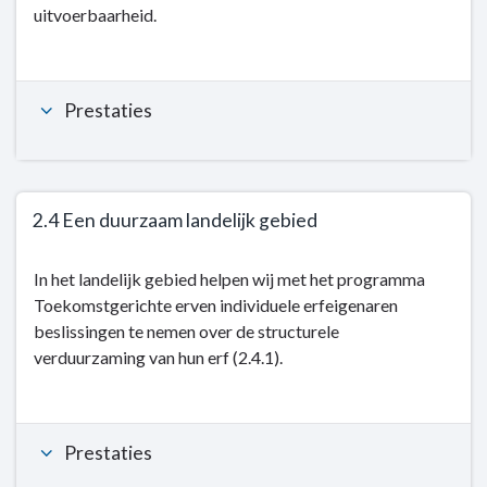
uitvoerbaarheid.
Prestaties
2.4 Een duurzaam landelijk gebied
Terug
In het landelijk gebied helpen wij met het programma
naar
Toekomstgerichte erven individuele erfeigenaren
navigatie
beslissingen te nemen over de structurele
-
verduurzaming van hun erf (2.4.1).
Kerntaak
2:
Milieu
en
Prestaties
energie