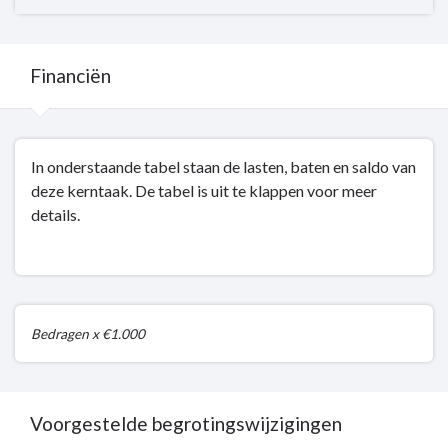
-
Dit
is
Financiën
wat
wij
doen
Terug
-
In onderstaande tabel staan de lasten, baten en saldo van
naar
2.4
deze kerntaak. De tabel is uit te klappen voor meer
navigatie
Een
details.
-
duurzaam
Kerntaak
landelijk
2:
gebied
Milieu
en
Bedragen x €1.000
energie
-
Financiën
Voorgestelde begrotingswijzigingen