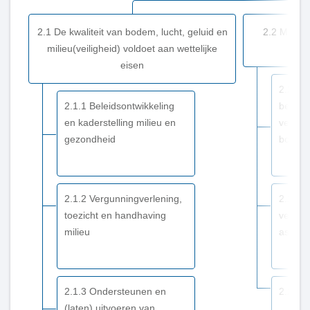
2:
Milieu
2.1 De kwaliteit van bodem, lucht, geluid en
2.2 Milieu
en
milieu(veiligheid) voldoet aan wettelijke
energie
eisen
-
2.2.1 
Dit
2.1.1 Beleidsontwikkeling
beheer
is
en kaderstelling milieu en
veront
wat
gezondheid
bodeml
wij
doen
2.1.2 Vergunningverlening,
2.2.2 
toezicht en handhaving
verwij
milieu
asbest
2.1.3 Ondersteunen en
2.2.3 
(laten) uitvoeren van