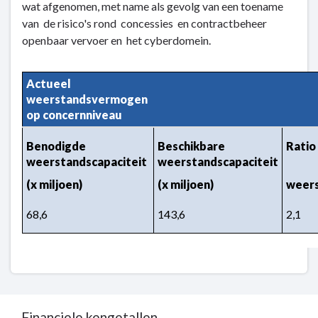
wat afgenomen, met name als gevolg van een toename
weerstandsvermogen
van de risico's rond concessies en contractbeheer
openbaar vervoer en het cyberdomein.
Actueel 
weerstandsvermogen 
op concernniveau
Benodigde 
Beschikbare 
Ratio
weerstandscapaciteit
weerstandscapaciteit
(x miljoen)
(x miljoen)
weer
68,6
143,6
2,1
Financiele kengetallen