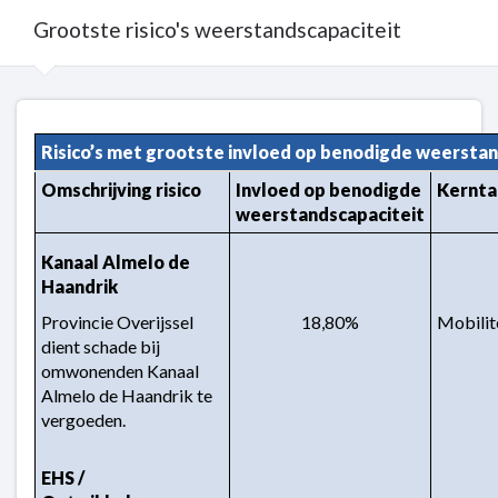
Grootste risico's weerstandscapaciteit
Terug
naar
Risico’s met grootste invloed op benodigde weerstan
navigatie
Omschrijving risico
Invloed op benodigde 
Kernta
-
weerstandscapaciteit
Weerstandsvermogen
-
Kanaal Almelo de 
Grootste
Haandrik
risico's
Provincie Overijssel 
18,80%
Mobilit
weerstandscapaciteit
dient schade bij 
omwonenden Kanaal 
Almelo de Haandrik te 
vergoeden.
EHS / 