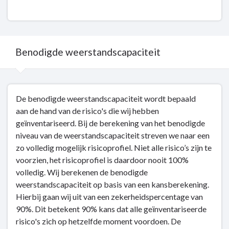
-
Dit
is
wat
wij
Benodigde weerstandscapaciteit
doen
Terug
De benodigde weerstandscapaciteit wordt bepaald
naar
aan de hand van de risico's die wij hebben
navigatie
geïnventariseerd. Bij de berekening van het benodigde
-
niveau van de weerstandscapaciteit streven we naar een
Weerstandsvermogen
zo volledig mogelijk risicoprofiel. Niet alle risico’s zijn te
-
voorzien, het risicoprofiel is daardoor nooit 100%
Benodigde
volledig. Wij berekenen de benodigde
weerstandscapaciteit
weerstandscapaciteit op basis van een kansberekening.
Hierbij gaan wij uit van een zekerheidspercentage van
90%. Dit betekent 90% kans dat alle geïnventariseerde
risico's zich op hetzelfde moment voordoen. De