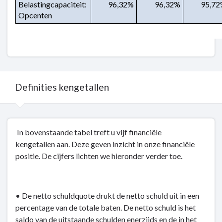
Belastingcapaciteit: 
96,32%
96,32%
95,7
Opcenten
Definities kengetallen
Terug
In bovenstaande tabel treft u vijf financiële
naar
kengetallen aan. Deze geven inzicht in onze financiële
navigatie
positie. De cijfers lichten we hieronder verder toe.
-
Weerstandsvermogen
-
Definities
• De netto schuldquote drukt de netto schuld uit in een
kengetallen
percentage van de totale baten. De netto schuld is het
saldo van de uitstaande schulden enerzijds en de in het