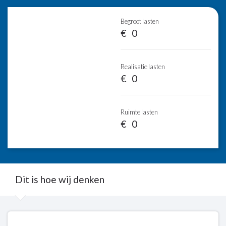
Begroot lasten
0
Realisatie lasten
0
Ruimte lasten
0
Dit is hoe wij denken
Terug