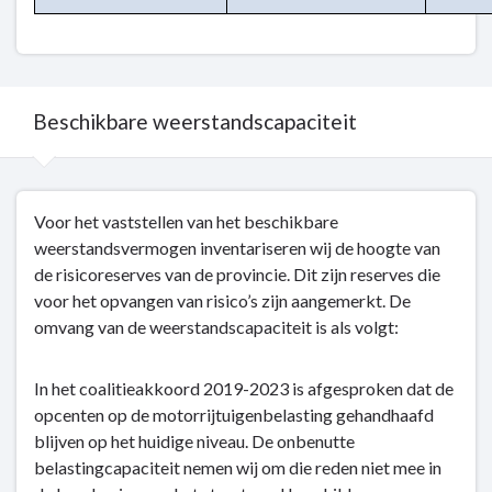
Beschikbare weerstandscapaciteit
Terug
Voor het vaststellen van het beschikbare
naar
weerstandsvermogen inventariseren wij de hoogte van
navigatie
de risicoreserves van de provincie. Dit zijn reserves die
-
voor het opvangen van risico’s zijn aangemerkt. De
Weerstandsvermogen
omvang van de weerstandscapaciteit is als volgt:
-
Beschikbare
weerstandscapaciteit
In het coalitieakkoord 2019-2023 is afgesproken dat de
opcenten op de motorrijtuigenbelasting gehandhaafd
blijven op het huidige niveau. De onbenutte
belastingcapaciteit nemen wij om die reden niet mee in