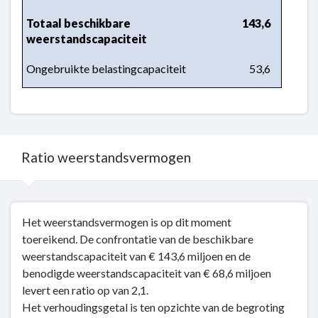
Totaal beschikbare 
143,6
weerstandscapaciteit
Ongebruikte belastingcapaciteit
53,6
Ratio weerstandsvermogen
Terug
Het weerstandsvermogen is op dit moment
naar
toereikend. De confrontatie van de beschikbare
navigatie
weerstandscapaciteit van € 143,6 miljoen en de
-
benodigde weerstandscapaciteit van € 68,6 miljoen
Weerstandsvermogen
levert een ratio op van 2,1.
-
Het verhoudingsgetal is ten opzichte van de begroting
Ratio