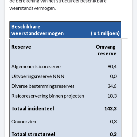
de berekening van het structureel beschikbare
weerstandsvermogen.
Beschikbare 
weerstandsvermogen
( x 1 miljoen)
Reserve
Omvang 
reserve
Algemene risicoreserve
90,4
Uitvoeringsreserve NNN
0,0
Diverse bestemmingsreserves
34,6
Risicoreservering binnen projecten
18,3
Totaal incidenteel
143,3
Onvoorzien
0,3
Totaal structureel
0,3