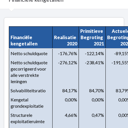
Terug
naar
Primitieve 
Actuele
navigatie
Financiële 
Realisatie 
Begroting 
Begroting
-
kengetallen
2020
2021
202
Weerstandsvermogen
Netto schuldquote
-176,76%
-122,14%
-89,1
-
Financiele
Netto schuldquote 
-276,12%
-238,41%
-191,5
kengetallen
gecorrigeerd voor 
alle verstrekte 
leningen
Solvabiliteitsratio
84,17%
84,70%
83,7
Kengetal 
0,00%
0,00%
0,0
grondexploitatie
Structurele 
4,66%
0,47%
0,0
exploitatieruimte