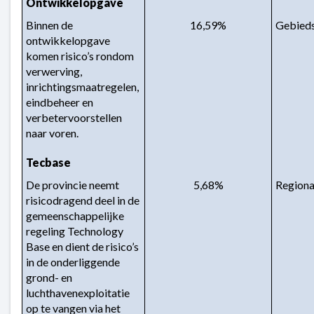
Ontwikkelopgave
Binnen de 
16,59%
Gebieds
ontwikkelopgave 
komen risico’s rondom 
verwerving, 
inrichtingsmaatregelen, 
eindbeheer en 
verbetervoorstellen 
naar voren.
Tecbase
De provincie neemt 
5,68%
Regiona
risicodragend deel in de 
gemeenschappelijke 
regeling Technology 
Base en dient de risico’s 
in de onderliggende 
grond- en 
luchthavenexploitatie 
op te vangen via het 