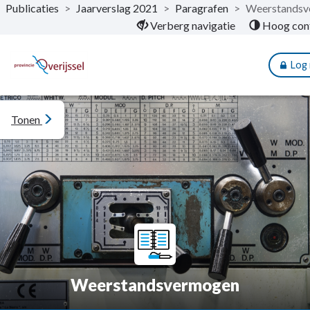
Publicaties
>
Jaarverslag 2021
>
Paragrafen
>
Weerstandsv
Naar hoofdinhoud
Verberg navigatie
Hoog con
Log 
Tonen
Weerstandsvermogen