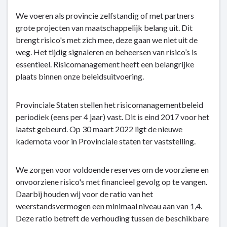
naar
navigatie
We voeren als provincie zelfstandig of met partners
-
grote projecten van maatschappelijk belang uit. Dit
Weerstandsvermogen
brengt risico's met zich mee, deze gaan we niet uit de
-
weg. Het tijdig signaleren en beheersen van risico’s is
Dit
essentieel. Risicomanagement heeft een belangrijke
is
plaats binnen onze beleidsuitvoering.
hoe
wij
Provinciale Staten stellen het risicomanagementbeleid
denken
periodiek (eens per 4 jaar) vast. Dit is eind 2017 voor het
laatst gebeurd. Op 30 maart 2022 ligt de nieuwe
kadernota voor in Provinciale staten ter vaststelling.
We zorgen voor voldoende reserves om de voorziene en
onvoorziene risico's met financieel gevolg op te vangen.
Daarbij houden wij voor de ratio van het
weerstandsvermogen een minimaal niveau aan van 1,4.
Deze ratio betreft de verhouding tussen de beschikbare