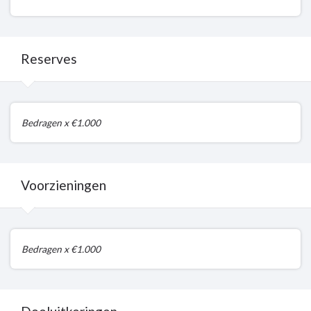
Reserves
Terug
Bedragen x €1.000
naar
navigatie
-
Reserves,
Voorzieningen
voorzieningen
en
doeluitkeringen
Terug
-
Bedragen x €1.000
naar
Reserves
navigatie
-
Reserves,