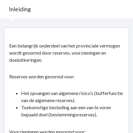
Inleiding
Terug
naar
navigatie
Een belangrijk onderdeel van het provinciale vermogen
-
wordt gevormd door reserves, voorzieningen en
Reserves,
doeluitkeringen.
voorzieningen
en
Reserves worden gevormd voor:
doeluitkeringen
-
Het opvangen van algemene risico’s (bufferfunctie
Inleiding
van de algemene reserves).
Toekomstige besteding aan een van te voren
bepaald doel (bestemmingsreserves).
Voorzieningen worden gevormd voor: