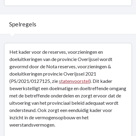
Spelregels
Terug
Het kader voor de reserves, voorzieningen en
naar
doeluitkeringen van de provincie Overijssel wordt
navigatie
gevormd door de Nota reserves, voorzieningen &
-
doeluitkeringen provincie Overijssel 2021
Reserves,
(PS/2021/0127125, zie
statenvoorstel
). Dit kader
voorzieningen
bewerkstelligt een doelmatige en doeltreffende omgang
en
met de betreffende onderdelen en zorgt ervoor dat de
doeluitkeringen
uitvoering van het provinciaal beleid adequaat wordt
-
ondersteund. Ook zorgt een eenduidig kader voor
Spelregels
inzicht in de vermogensopbouw en het
weerstandsvermogen.