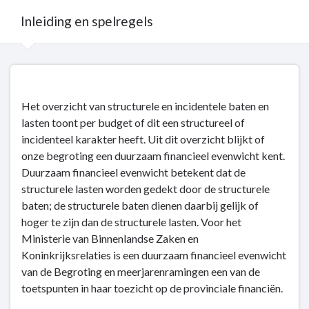
Inleiding en spelregels
Terug
naar
navigatie
Het overzicht van structurele en incidentele baten en
-
lasten toont per budget of dit een structureel of
Structurele
incidenteel karakter heeft. Uit dit overzicht blijkt of
en
onze begroting een duurzaam financieel evenwicht kent.
incidentele
Duurzaam financieel evenwicht betekent dat de
baten
structurele lasten worden gedekt door de structurele
en
baten; de structurele baten dienen daarbij gelijk of
lasten
hoger te zijn dan de structurele lasten. Voor het
-
Ministerie van Binnenlandse Zaken en
Inleiding
Koninkrijksrelaties is een duurzaam financieel evenwicht
en
van de Begroting en meerjarenramingen een van de
spelregels
toetspunten in haar toezicht op de provinciale financiën.