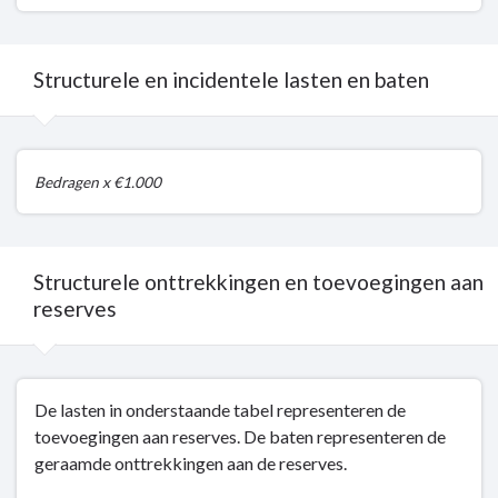
Structurele en incidentele lasten en baten
Terug
Bedragen x €1.000
naar
navigatie
-
Structurele
Structurele onttrekkingen en toevoegingen aan
en
reserves
incidentele
baten
en
Terug
lasten
De lasten in onderstaande tabel representeren de
naar
-
toevoegingen aan reserves. De baten representeren de
navigatie
Structurele
geraamde onttrekkingen aan de reserves.
-
en
Structurele