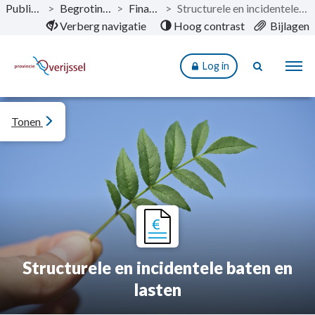
Publicaties
>
Begroting 2025
>
Financiën
>
Structurele en incidentele baten en lasten
Naar hoofdinhoud
Verberg navigatie
Hoog contrast
Bijlagen
Log in
Tonen
Structurele en incidentele baten en
lasten