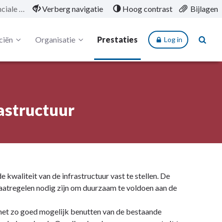
4.7.1 Beheer provinciale infrastructuur
Verberg navigatie
Hoog contrast
Bijlagen
ciën
Organisatie
Prestaties
Log in
rastructuur
 kwaliteit van de infrastructuur vast te stellen. De
aatregelen nodig zijn om duurzaam te voldoen aan de
het zo goed mogelijk benutten van de bestaande