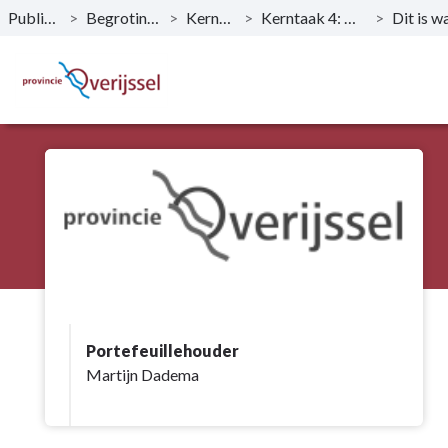
Publicaties
>
Begroting 2025
>
Kerntaken
>
Kerntaak 4: Mobiliteit
>
Naar hoofdinhoud
Portefeuillehouder
Martijn Dadema