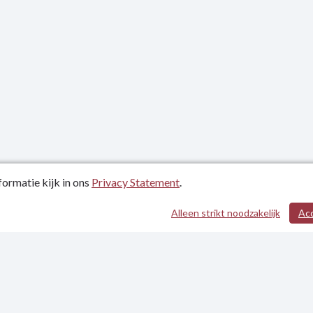
ormatie kijk in ons
Privacy Statement
.
atum: 27-09-2024
Alleen strikt noodzakelijk
Ac
evens
tement
heidsverklaring