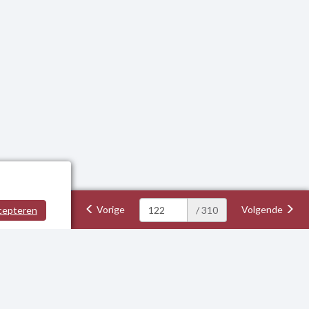
Vorige
Volgende
cepteren
/ 310