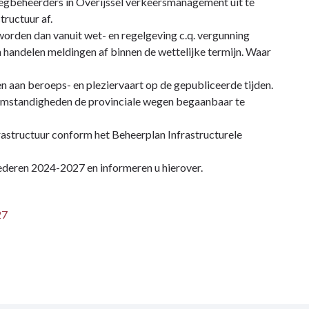
wegbeheerders in Overijssel verkeersmanagement uit te
tructuur af.
worden dan vanuit wet- en regelgeving c.q. vergunning
n handelen meldingen af binnen de wettelijke termijn. Waar
 aan beroeps- en pleziervaart op de gepubliceerde tijden.
e omstandigheden de provinciale wegen begaanbaar te
frastructuur conform het Beheerplan Infrastructurele
oederen 2024-2027 en informeren u hierover.
27