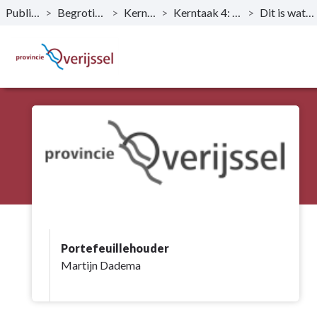
Publicaties
>
Begroting 2025
>
Kerntaken
>
Kerntaak 4: Mobiliteit
>
Dit is wat wij doen
Naar hoofdinhoud
Portefeuillehouder
Martijn Dadema