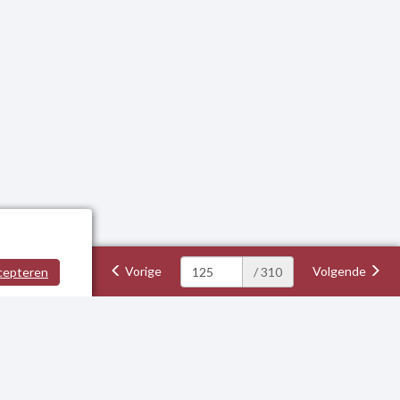
Vorige
Volgende
cepteren
/ 310