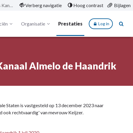
4.7.4 Aanpak schades langs Kanaal Almelo de Haandrik
Verberg navigatie
Hoog contrast
Bijlagen
ciën
Organisatie
Prestaties
Log in
 Kanaal Almelo de Haandrik
iale Staten is vastgesteld op 13 december 2023 naar
tijd ook rechtvaardig' van mevrouw Keijzer.
aandrik 1 juli 2020