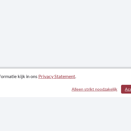
ormatie kijk in ons
Privacy Statement
.
atum: 27-09-2024
Alleen strikt noodzakelijk
Ac
evens
tement
heidsverklaring