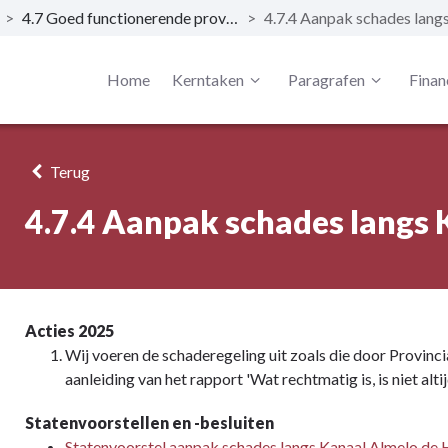
>
4.7 Goed functionerende provinciale infrastructuur
>
Home
Kerntaken
Paragrafen
Finan
Terug
4.7.4 Aanpak schades langs
Acties 2025
Wij voeren de schaderegeling uit zoals die door Provinc
aanleiding van het rapport 'Wat rechtmatig is, is niet al
Statenvoorstellen en -besluiten
Statenvoorstel aanpak schades langs Kanaal Almelo de H