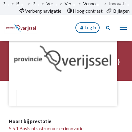
Publicaties
>
Begroting 2025
>
Paragrafen
>
Verbonden Partijen
>
Verbonden Partijen
>
Vennootschappen en coöperaties
>
Innovatiefonds Overijssel II (Zwolle)
Naar hoofdinhoud
Verberg navigatie
Hoog contrast
Bijlagen
Log in
Terug
Innovatiefonds Overijssel II (Zwolle)
Hoort bij prestatie
5.5.1 Basisinfrastructuur en innovatie