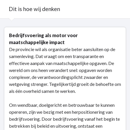
Dit is hoe wij denken
Terug
Bedrijfsvoering als motor voor
naar
maatschappelijke impact
navigatie
De provincie wil als organisatie beter aansluiten op de
-
samenleving. Dat vraagt om een transparante en
Bedrijfsvoering
effectieve aanpak van maatschappelijke opgaven. De
-
wereld om ons heen verandert snel: opgaven worden
Dit
complexer, de verantwoordingsplicht zwaarder en
is
wetgeving strenger. Tegelijkertijd groeit de behoefte om
hoe
als één overheid samen te werken.
wij
denken
Om wendbaar, doelgericht en betrouwbaar te kunnen
opereren, zijn we bezig met een herpositionering van
bedrijfsvoering. Door bedrijfsvoering vanaf het begin te
betrekken bij beleid en uitvoering, ontstaat een