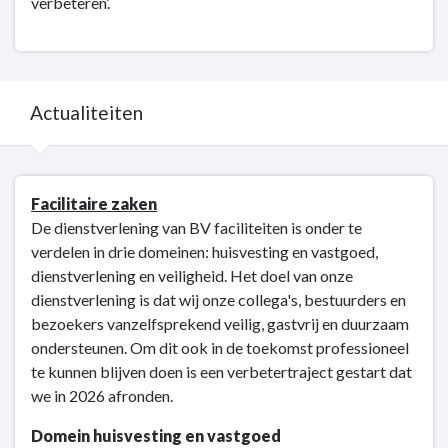
verbeteren’.
Dit
is
wat
wij
doen
Actualiteiten
Terug
Facilitaire zaken
naar
De dienstverlening van BV faciliteiten is onder te
navigatie
verdelen in drie domeinen: huisvesting en vastgoed,
-
dienstverlening en veiligheid. Het doel van onze
Bedrijfsvoering
dienstverlening is dat wij onze collega's, bestuurders en
-
bezoekers vanzelfsprekend veilig, gastvrij en duurzaam
Actualiteiten
ondersteunen. Om dit ook in de toekomst professioneel
te kunnen blijven doen is een verbetertraject gestart dat
we in 2026 afronden.
Domein huisvesting en vastgoed