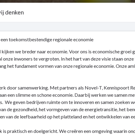
wij denken
 een toekomstbestendige regionale economie
l kijken we breder naar economie. Voor ons is economische groei g
al onze inwoners te vergroten. In het hart van deze visie staan onze 
lang het fundament vormen van onze regionale economie. Onze amb
erk door samenwerking. Met partners als Novel-T, Kennispoort 
an een slimme en schone economie. Daarbij werken we samen met 
. We geven bedrijven ruimte om te innoveren en samen zoeken we 
an de gezondheid, het vormgeven van de energietransitie, het benu
en van de leefbaarheid op het platteland en het ontwikkelen van e
 is praktisch en doelgericht. We creëren een omgeving waarin on