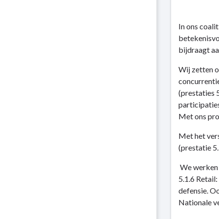
navigatie
Terug
-
naar
Kerntaak
In ons coal
navigatie
5:
betekenisvol
-
Regionale
bijdraagt aa
Kerntaak
economie
5:
Wij zetten 
-
Regionale
concurrenti
Dit
economie
(prestaties 
is
-
participati
wat
Dit
Met ons pro
wij
is
doen
wat
Met het vers
wij
(prestatie 5
doen
We werken a
-
5.1.6 Retail
5.1
defensie. O
Krachtige
Nationale ve
Economie