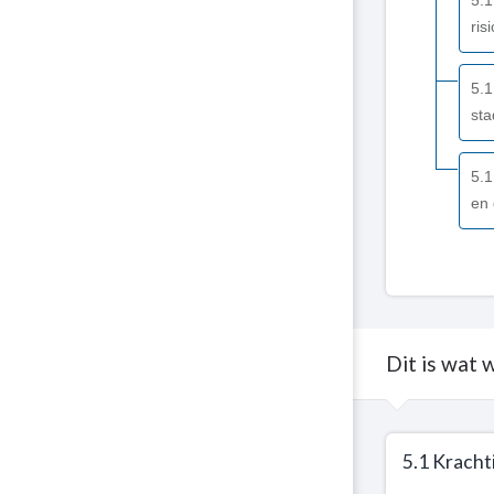
5.1
ris
5.1
sta
5.1
en 
Dit is wat 
Terug
5.1 Krach
naar