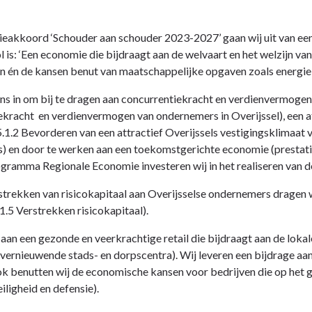
itieakkoord ‘Schouder aan schouder 2023-2027’ gaan wij uit van ee
 is: ‘Een economie die bijdraagt aan de welvaart en het welzijn v
n én de kansen benut van maatschappelijke opgaven zoals energie, 
ons in om bij te dragen aan concurrentiekracht en verdienvermoge
ekracht en verdienvermogen van ondernemers in Overijssel), een a
5.1.2 Bevorderen van een attractief Overijssels vestigingsklimaat
es) en door te werken aan een toekomstgerichte economie (prestat
gramma Regionale Economie investeren wij in het realiseren van 
trekken van risicokapitaal aan Overijsselse ondernemers dragen wi
.1.5 Verstrekken risicokapitaal).
an een gezonde en veerkrachtige retail die bijdraagt aan de loka
: vernieuwende stads- en dorpscentra). Wij leveren een bijdrage aa
ok benutten wij de economische kansen voor bedrijven die op het g
iligheid en defensie).