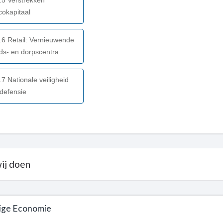
.5 Verstrekken
icokapitaal
.6 Retail: Vernieuwende
ds- en dorpscentra
.7 Nationale veiligheid
defensie
wij doen
tige Economie