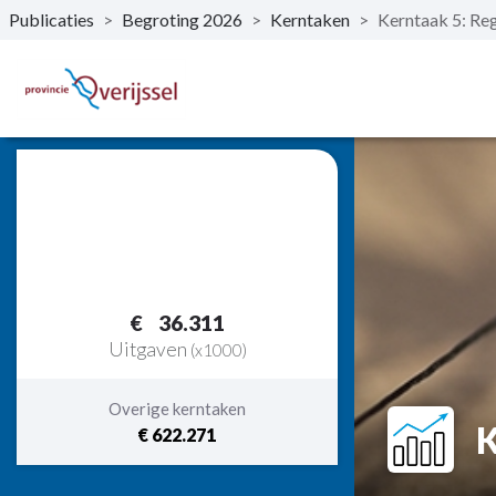
Publicaties
>
Begroting 2026
>
Kerntaken
>
Kerntaak 5: Re
Naar hoofdinhoud
36.311
Uitgaven
(x1000)
Overige kerntaken
K
€ 622.271