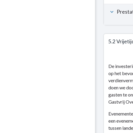
Presta
5.2 Vrijet
Terug
naar
De invester
navigatie
op het bevor
-
verdienvermo
Kerntaak
doen we doo
5:
gasten te o
Regionale
Gastvrij Ove
economie
-
Evenementen
Dit
een eveneme
is
tussen lande
wat