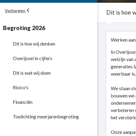
Verbergen
Dit is hoe 
Begroting 2026
Terug
Werken aan
naar
Dit is hoe wij denken
navigatie
In Overijsse
-
Overijssel in cijfers
welzijn van 
Kerntaak
generaties 
5:
Dit is wat wij doen
weerbaar is.
Regionale
economie
5.1 Krachtige Economie
Risico's
We staan st
-
bouwen we a
Dit
5.2 Vrijetijdseconomie
Financiën
ondernemers
is
verbeteren v
hoe
5.3 Betrekken andere financiers bij
Toelichting meerjarenbegroting
het versterk
wij
onze opgaven
denken
Onze aanpak