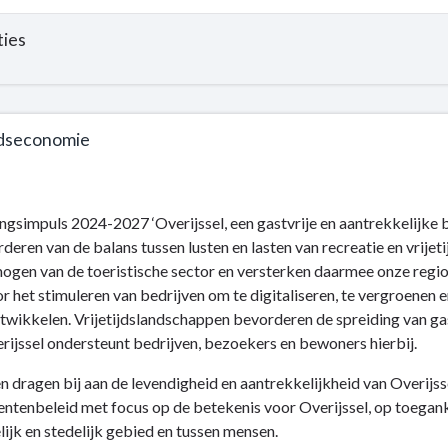
ties
ijdseconomie
ingsimpuls 2024-2027 ‘Overijssel, een gastvrije en aantrekkelijke
deren van de balans tussen lusten en lasten van recreatie en vrij
gen van de toeristische sector en versterken daarmee onze regional
r het stimuleren van bedrijven om te digitaliseren, te vergroene
ntwikkelen. Vrijetijdslandschappen bevorderen de spreiding van ga
rijssel ondersteunt bedrijven, bezoekers en bewoners hierbij.
 dragen bij aan de levendigheid en aantrekkelijkheid van Overijss
ntenbeleid met focus op de betekenis voor Overijssel, op toegank
lijk en stedelijk gebied en tussen mensen.