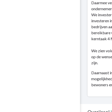
Daarmee ver
ondernemers
We invester
investeren 
bedrijven aa
bereikbare 
kerntaak 4 
We zien volo
op de wensen
zijn.
Daarnaast i
mogelijkhed
bewoners en
Overijssel i