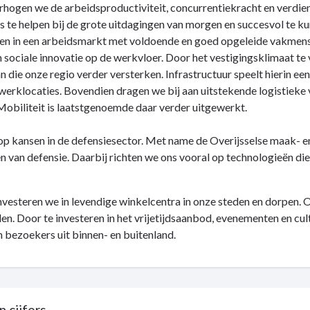
hogen we de arbeidsproductiviteit, concurrentiekracht en verdi
 te helpen bij de grote uitdagingen van morgen en succesvol te k
en in een arbeidsmarkt met voldoende en goed opgeleide vakme
in sociale innovatie op de werkvloer. Door het vestigingsklimaat 
n die onze regio verder versterken. Infrastructuur speelt hierin een
werklocaties. Bovendien dragen we bij aan uitstekende logistieke 
Mobiliteit is laatstgenoemde daar verder uitgewerkt.
p kansen in de defensiesector. Met name de Overijsselse maak- en 
 van defensie. Daarbij richten we ons vooral op technologieën die 
nvesteren we in levendige winkelcentra in onze steden en dorpen. 
en. Door te investeren in het vrijetijdsaanbod, evenementen en cu
 bezoekers uit binnen- en buitenland.
n cijfers