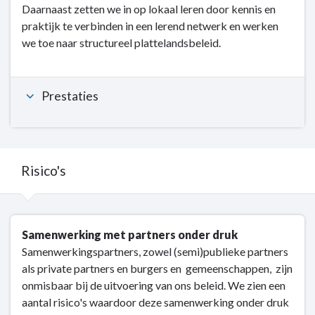
Daarnaast zetten we in op lokaal leren door kennis en
sociale
praktijk te verbinden in een lerend netwerk en werken
kwaliteit
we toe naar structureel plattelandsbeleid.
-
Dit
is
Prestaties
wat
wij
doen
-
6.7
Risico's
Leefbaar
platteland
Terug
Samenwerking met partners onder druk
naar
Samenwerkingspartners, zowel (semi)publieke partners
navigatie
als private partners en burgers en gemeenschappen, zijn
-
onmisbaar bij de uitvoering van ons beleid. We zien een
Kerntaak
aantal risico's waardoor deze samenwerking onder druk
6: