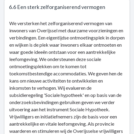
Vitale
6.6 Een sterk zelforganiserend vermogen
en
gezonde
Terug
We versterken het zelforganiserend vermogen van
Overijsselaars
naar
inwoners van Overijssel met duurzame voorzieningen en
die
navigatie
verbindingen. Een eigentijdse ontmoetingsplek in dorpen
meer
-
en wijken is de plek waar inwoners elkaar ontmoeten en
bewegen
Kerntaak
waar goede ideeën ontstaan voor een aantrekkelijke
6:
leefomgeving. We ondersteunen deze sociale
Cultuur
ontmoetingsplekken om te komen tot
en
toekomstbestendige accommodaties. We geven hen de
sociale
kans om nieuwe activiteiten te ontwikkelen en
kwaliteit
inkomsten te verhogen. Wij evalueren de
-
subsidieregeling 'Sociale hypotheek' en op basis van de
Dit
onderzoeksbevindingen gebruiken geven we verder
is
uitvoering aan het instrument Sociale Hypotheek.
wat
Vrijwilligers en initiatiefnemers zijn de basis voor een
wij
aantrekkelijke en vitale leefomgeving. Als provincie
doen
waarderen en stimuleren wij de Overijsselse vrijwilligers
-