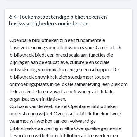
6.4. Toekomstbestendige bibliotheken en
basisvaardigheden voor iedereen
Terug
Openbare bibliotheken zijn een fundamentele
naar
basisvoorziening voor alle inwoners van Overijssel. De
navigatie
bibliotheek biedt een breed scala aan functies die
-
bijdragen aan de educatieve, culturele en sociale
Kerntaak
ontwikkeling van individuen en gemeenschappen. De
6:
bibliotheek ontwikkelt zich steeds meer tot een
Cultuur
ontmoetingsplaats in de lokale samenleving; een plek om
en
te lezen èn te leren, zowel voor inwoners als lokale
sociale
organisaties en initiatieven.
kwaliteit
Op basis van de Wet Stelsel Openbare Bibliotheken
-
ondersteunen wij het Overijsselse bibliotheeknetwerk
Dit
waarmee wij werken aan een volwaardige
is
bibliotheekvoorziening in elke Overijsselse gemeente,
wat
bevorderen wij het interbibliothecair leenverkeer en