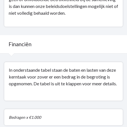
is dan kunnen onze beleidsdoelstellingen mogelijk niet of
niet volledig behaald worden.
Financiën
Terug
In onderstaande tabel staan de baten en lasten van deze
naar
kerntaak voor zover er een bedrag in de begroting is
navigatie
opgenomen. De tabel is uit te klappen voor meer details.
-
Kerntaak
6:
Cultuur
en
Bedragen x €1.000
sociale
kwaliteit