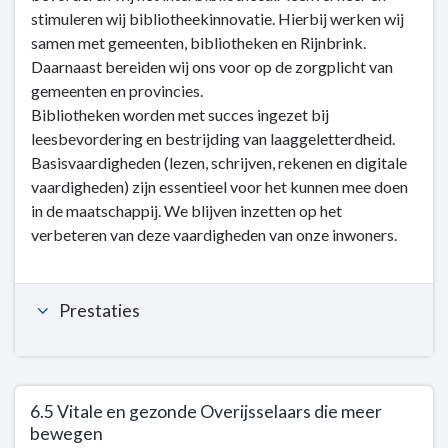
wij
stimuleren wij bibliotheekinnovatie. Hierbij werken wij
doen
samen met gemeenten, bibliotheken en Rijnbrink.
-
Daarnaast bereiden wij ons voor op de zorgplicht van
6.4.
gemeenten en provincies.
Toekomstbestendige
Bibliotheken worden met succes ingezet bij
bibliotheken
leesbevordering en bestrijding van laaggeletterdheid.
en
Basisvaardigheden (lezen, schrijven, rekenen en digitale
basisvaardigheden
vaardigheden) zijn essentieel voor het kunnen mee doen
voor
in de maatschappij. We blijven inzetten op het
iedereen
verbeteren van deze vaardigheden van onze inwoners.
Prestaties
6.5 Vitale en gezonde Overijsselaars die meer
bewegen