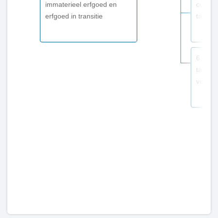
immaterieel erfgoed en
cultur
Dit
erfgoed in transitie
talento
is
wat
wij
doen
6.2.2.
talento
vernie