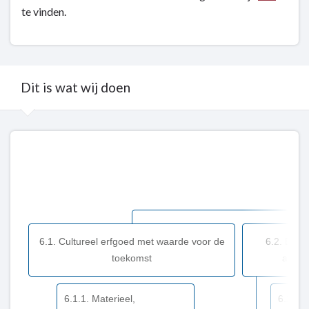
te vinden.
navigatie
-
Kerntaak
6:
Cultuur
Dit is wat wij doen
en
sociale
kwaliteit
Terug
-
naar
Overijssel
navigatie
in
-
cijfers
Kerntaak
6:
Cultuur
6.1. Cultureel erfgoed met waarde voor de
6.2. Breed
en
toekomst
aanbo
sociale
kwaliteit
6.1.1. Materieel,
6.2.1. 
-