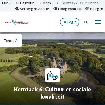
Publicaties
>
Begroting 2026
>
Kerntaken
>
Kerntaak 6: Cultuur en sociale kwaliteit
Naar hoofdinhoud
Verberg navigatie
Hoog contrast
Bijlagen
Log in
Tonen
Kerntaak 6: Cultuur en sociale
kwaliteit