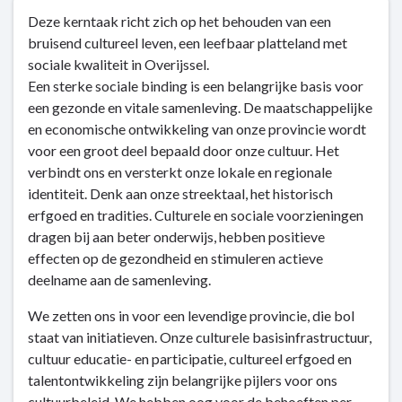
Terug
Deze kerntaak richt zich op het behouden van een
naar
bruisend cultureel leven, een leefbaar platteland met
navigatie
sociale kwaliteit in Overijssel.
-
Een sterke sociale binding is een belangrijke basis voor
Kerntaak
een gezonde en vitale samenleving. De maatschappelijke
6:
en economische ontwikkeling van onze provincie wordt
Cultuur
voor een groot deel bepaald door onze cultuur. Het
en
verbindt ons en versterkt onze lokale en regionale
sociale
identiteit. Denk aan onze streektaal, het historisch
kwaliteit
erfgoed en tradities. Culturele en sociale voorzieningen
-
dragen bij aan beter onderwijs, hebben positieve
Dit
effecten op de gezondheid en stimuleren actieve
is
deelname aan de samenleving.
hoe
wij
We zetten ons in voor een levendige provincie, die bol
denken
staat van initiatieven. Onze culturele basisinfrastructuur,
cultuur educatie- en participatie, cultureel erfgoed en
talentontwikkeling zijn belangrijke pijlers voor ons
cultuurbeleid. We hebben oog voor de behoeften per