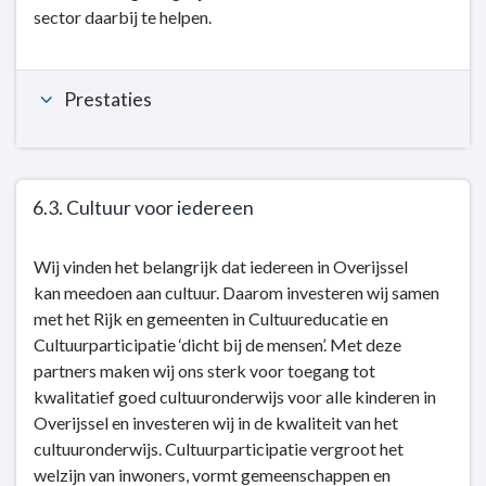
sector daarbij te helpen.
6.2.
Breed
en
Prestaties
professioneel
cultureel
aanbod
en
talentontwikkeling
6.3. Cultuur voor iedereen
Terug
Wij vinden het belangrijk dat iedereen in Overijssel
naar
kan meedoen aan cultuur. Daarom investeren wij samen
navigatie
met het Rijk en gemeenten in Cultuureducatie en
-
Cultuurparticipatie ‘dicht bij de mensen’. Met deze
Kerntaak
partners maken wij ons sterk voor toegang tot
6:
kwalitatief goed cultuuronderwijs voor alle kinderen in
Cultuur
Overijssel en investeren wij in de kwaliteit van het
en
cultuuronderwijs. Cultuurparticipatie vergroot het
sociale
welzijn van inwoners, vormt gemeenschappen en
kwaliteit