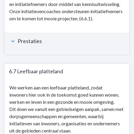
en initiatiefnemers door middel van kennisuitwisseling.
6.6
Onze initiatievencoaches ondersteunen initiatiefnemers
Een
om te komen tot mooie projecten. (6.6.1).
sterk
zelforganiserend
vermogen
Prestaties
6.7 Leefbaar platteland
Terug
We werken aan een leefbaar platteland, zodat
naar
inwoners hier ook in de toekomst goed kunnen wonen,
navigatie
werken en leven in een gezonde en mooie omgeving.
-
Dit doen we vanuit een gebiedseigen aanpak, samen met
Kerntaak
dorpsgemeenschappen en gemeenten, waarbij
6:
initiatieven van inwoners, organisaties en ondernemers
Cultuur
uit de gebieden centraal staan.
en