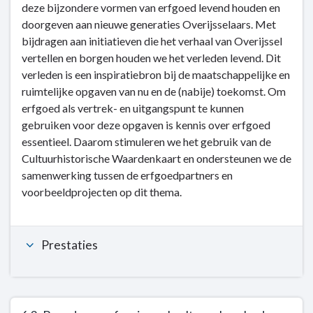
deze bijzondere vormen van erfgoed levend houden en
wij
Dit
doorgeven aan nieuwe generaties Overijsselaars. Met
doen
is
bijdragen aan initiatieven die het verhaal van Overijssel
wat
vertellen en borgen houden we het verleden levend. Dit
wij
verleden is een inspiratiebron bij de maatschappelijke en
doen
ruimtelijke opgaven van nu en de (nabije) toekomst. Om
-
erfgoed als vertrek- en uitgangspunt te kunnen
6.1.
gebruiken voor deze opgaven is kennis over erfgoed
Cultureel
essentieel. Daarom stimuleren we het gebruik van de
erfgoed
Cultuurhistorische Waardenkaart en ondersteunen we de
met
samenwerking tussen de erfgoedpartners en
waarde
voorbeeldprojecten op dit thema.
voor
de
toekomst
Prestaties