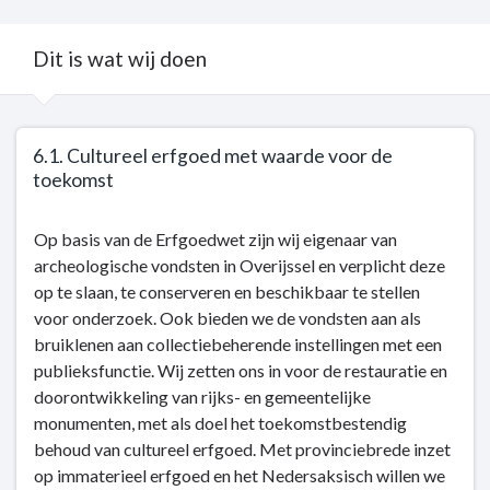
Dit is wat wij doen
Terug
6.1. Cultureel erfgoed met waarde voor de
naar
toekomst
navigatie
-
Terug
Op basis van de Erfgoedwet zijn wij eigenaar van
Kerntaak
naar
archeologische vondsten in Overijssel en verplicht deze
6:
navigatie
op te slaan, te conserveren en beschikbaar te stellen
Cultuur
-
voor onderzoek. Ook bieden we de vondsten aan als
en
Kerntaak
bruiklenen aan collectiebeherende instellingen met een
sociale
6:
publieksfunctie. Wij zetten ons in voor de restauratie en
kwaliteit
Cultuur
doorontwikkeling van rijks- en gemeentelijke
-
en
monumenten, met als doel het toekomstbestendig
Dit
sociale
behoud van cultureel erfgoed. Met provinciebrede inzet
is
kwaliteit
op immaterieel erfgoed en het Nedersaksisch willen we
wat
-