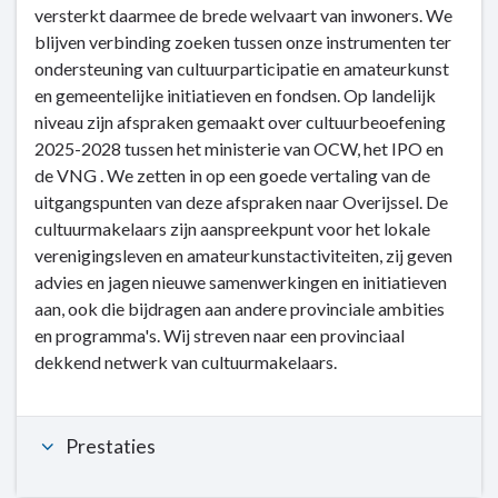
versterkt daarmee de brede welvaart van inwoners. We
-
blijven verbinding zoeken tussen onze instrumenten ter
Dit
ondersteuning van cultuurparticipatie en amateurkunst
is
en gemeentelijke initiatieven en fondsen. Op landelijk
wat
niveau zijn afspraken gemaakt over cultuurbeoefening
wij
2025-2028 tussen het ministerie van OCW, het IPO en
doen
de VNG . We zetten in op een goede vertaling van de
-
uitgangspunten van deze afspraken naar Overijssel. De
6.3.
cultuurmakelaars zijn aanspreekpunt voor het lokale
Cultuur
verenigingsleven en amateurkunstactiviteiten, zij geven
voor
advies en jagen nieuwe samenwerkingen en initiatieven
iedereen
aan, ook die bijdragen aan andere provinciale ambities
en programma's. Wij streven naar een provinciaal
dekkend netwerk van cultuurmakelaars.
Prestaties