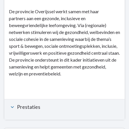
Terug
De provincie Overijssel werkt samen met haar
naar
partners aan een gezonde, inclusieve en
navigatie
beweegvriendelijke leefomgeving. Via (regionale)
-
netwerken stimuleren wij de gezondheid, welbevinden en
Kerntaak
sociale cohesie in de samenleving waarbij de thema’s
6:
sport & bewegen, sociale ontmoetingsplekken, inclusie,
Cultuur
vrijwilligerswerk en positieve gezondheid centraal staan.
en
De provincie ondersteunt in dit kader initiatieven uit de
sociale
samenleving en helpt gemeenten met gezondheid,
kwaliteit
welzijn en preventiebeleid.
-
Dit
is
wat
wij
Prestaties
doen
-
6.5