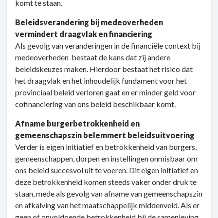
komt te staan.
Cultuur
en
Beleidsverandering bij medeoverheden
sociale
vermindert draagvlak en financiering
kwaliteit
Als gevolg van veranderingen in de financiële context bij
-
medeoverheden bestaat de kans dat zij andere
Risico's
beleidskeuzes maken. Hierdoor bestaat het risico dat
het draagvlak en het inhoudelijk fundament voor het
provinciaal beleid verloren gaat en er minder geld voor
cofinanciering van ons beleid beschikbaar komt.
Afname burgerbetrokkenheid en
gemeenschapszin belemmert beleidsuitvoering
Verder is eigen initiatief en betrokkenheid van burgers,
gemeenschappen, dorpen en instellingen onmisbaar om
ons beleid succesvol uit te voeren. Dit eigen initiatief en
deze betrokkenheid komen steeds vaker onder druk te
staan, mede als gevolg van afname van gemeenschapszin
en afkalving van het maatschappelijk middenveld. Als er
geen of onvoldoende betrokkenheid bij de samenleving