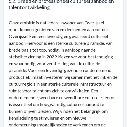
6.2. Breed en professioneel cultureel aanbod en
talentontwikkeling
Terug
Onze ambitie is dat iedere inwoner van Overijssel
naar
moet kunnen genieten van en deelnemen aan cultuur.
navigatie
Overijssel kent een levendig en gevarieerd cultureel
-
aanbod. Hiervoor is een sterke culturele piramide, van
Kerntaak
brede basis tot top, nodig. In aanloop naar de
6:
stelselherziening in 2029 kiezen we voor bestendiging
Cultuur
en waar nodig voor versterking van de culturele
en
piramide. Voor een levendig, gezond en ondernemend
sociale
productieklimaat investeren wij samen met het rijk en de
kwaliteit
cultuurregio's in een sterke culturele infrastructuur en
-
ruimte voor talent om zich te ontwikkelen. Een
Dit
ondernemende, weerbare en wendbare culturele sector
is
is essentieel om hoogwaardig cultureel aanbod te
wat
kunnen blijven bieden. Wij vinden het belangrijk om
wij
kennisdeling te stimuleren en om nieuwe
doen
ondersteuningsmogelijkheden te verkennen om de
-