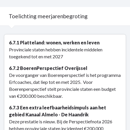
-
Financiën
Toelichting meerjarenbegroting
Terug
6.7.1 Platteland: wonen, werken en leven
naar
Provinciale staten hebben incidentele middelen
navigatie
toegekend tot en met 2027
-
Kerntaak
6.7.2 BoerenPerspectief Overijssel
6:
De voorganger van Boerenperspectief is het programma
Cultuur
Erfcoaches, dat liep tot en met 2025. Voor
en
Boerenperspectief stelt provinciale staten een budget
sociale
van €200.000 beschikbaar.
kwaliteit
-
6.7.3 Een extra leefbaarheidsimpuls aan het
Toelichting
gebied Kanaal Almelo - De Haandrik
meerjarenbegroting
Deze prestatie is nieuw. Bij de Perspectiefnota 2026
hebben provinciale staten incidenteel €200.000