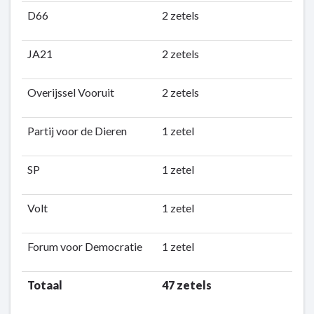
D66
2 zetels
JA21
2 zetels
Overijssel Vooruit
2 zetels
Partij voor de Dieren
1 zetel
SP
1 zetel
Volt
1 zetel
Forum voor Democratie
1 zetel
Totaal
47 zetels