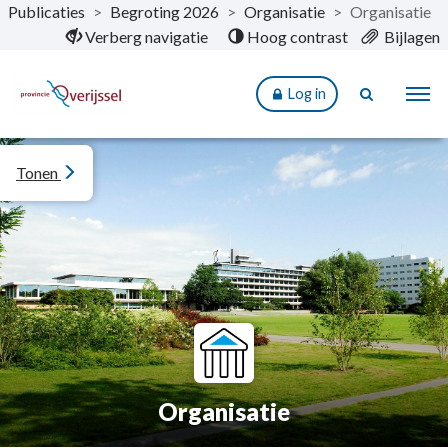
Publicaties
>
Begroting 2026
>
Organisatie
>
Organisatie
Naar hoofdinhoud
Verberg navigatie
Hoog contrast
Bijlagen
Log in
Tonen
Organisatie