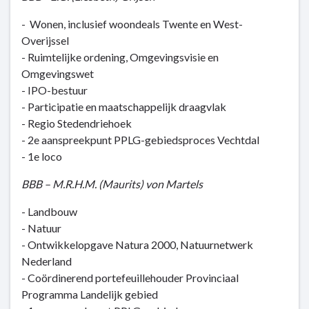
naar
navigatie
- Wonen, inclusief woondeals Twente en West-
-
Overijssel
Organisatie
- Ruimtelijke ordening, Omgevingsvisie en
-
Omgevingswet
Gedeputeerde
- IPO-bestuur
staten
- Participatie en maatschappelijk draagvlak
- Regio Stedendriehoek
- 2e aanspreekpunt PPLG-gebiedsproces Vechtdal
- 1e loco
BBB – M.R.H.M. (Maurits) von Martels
- Landbouw
- Natuur
- Ontwikkelopgave Natura 2000, Natuurnetwerk
Nederland
- Coördinerend portefeuillehouder Provinciaal
Programma Landelijk gebied