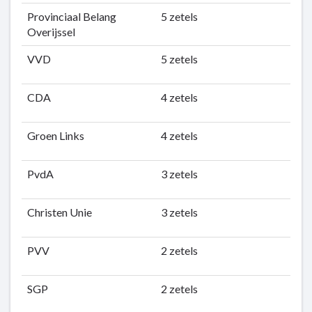
Provinciaal Belang
5 zetels
Overijssel
VVD
5 zetels
CDA
4 zetels
Groen Links
4 zetels
PvdA
3 zetels
Christen Unie
3 zetels
PVV
2 zetels
SGP
2 zetels