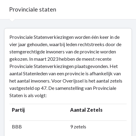
Provinciale staten
Terug
Provinciale Statenverkiezingen worden één keer in de
naar
vier jaar gehouden, waarbij leden rechtstreeks door de
navigatie
stemgerechtigde inwoners van de provincie worden
-
gekozen. In maart 2023 hebben de meest recente
Organisatie
Provinciale Statenverkiezingen plaatsgevonden. Het
-
aantal Statenleden van een provincie is afhankelijk van
Provinciale
het aantal inwoners. Voor Overijssel is het aantal zetels
staten
vastgesteld op 47. De samenstelling van Provinciale
Staten is als volgt:
Partij
Aantal Zetels
BBB
9 zetels