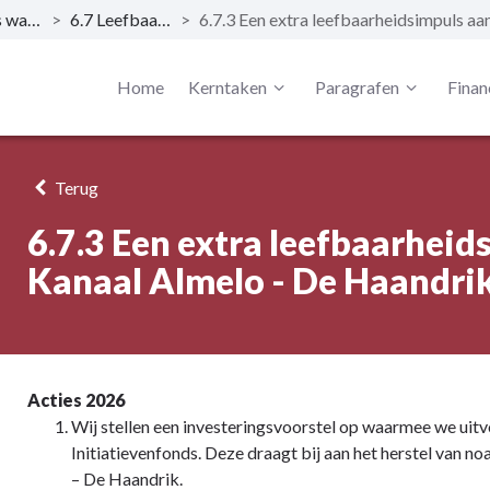
Dit is wat wij doen
>
6.7 Leefbaar platteland
>
Home
Kerntaken
Paragrafen
Finan
Terug
6.7.3 Een extra leefbaarheid
Kanaal Almelo - De Haandri
Acties 2026
Wij stellen een investeringsvoorstel op waarmee we uit
Initiatievenfonds. Deze draagt bij aan het herstel van n
– De Haandrik.