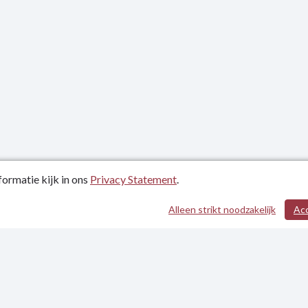
ormatie kijk in ons
Privacy Statement
.
atum: 25-09-2025
Alleen strikt noodzakelijk
Ac
evens
tement
heidsverklaring