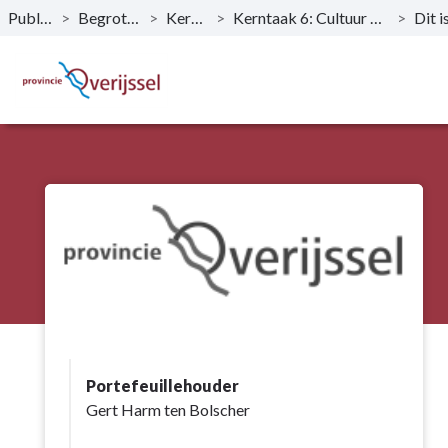
Publicaties
>
Begroting 2026
>
Kerntaken
>
Kerntaak 6: Cultuur en sociale kwaliteit
>
Naar hoofdinhoud
Portefeuillehouder
Gert Harm ten Bolscher