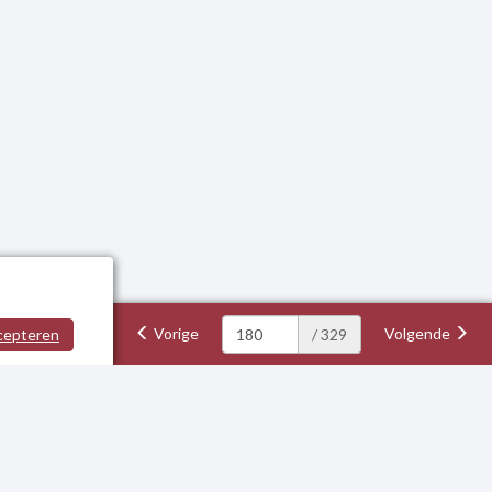
Vorige
Volgende
cepteren
/ 329