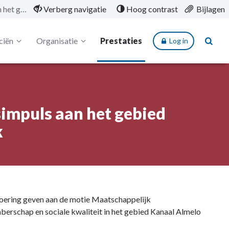
6.7.3 Een extra leefbaarheidsimpuls aan het gebied Kanaal Almelo - De Haandrik
Verberg navigatie
Hoog contrast
Bijlagen
ciën
Organisatie
Prestaties
Log in
simpuls aan het gebied
k
voering geven aan de motie Maatschappelijk
oaberschap en sociale kwaliteit in het gebied Kanaal Almelo