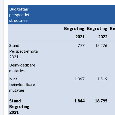
Budgettair 
perspectief 
structureel
Begroting
Begroting
Be
2021
2022
Stand 
777
15.276
Perspectiefnota 
2021
Beïnvloedbare 
mutaties
Niet 
1.067
1.519
beïnvloedbare 
mutaties
Stand 
1.844
16.795
Begroting 
2021