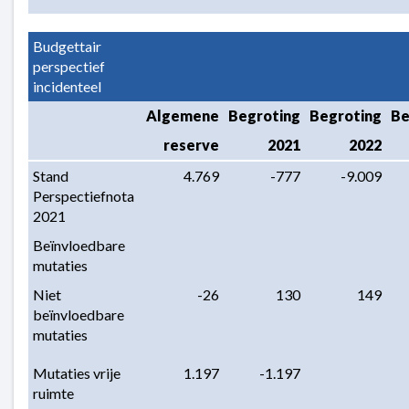
Budgettair 
perspectief 
incidenteel
Algemene
Begroting
Begroting
Be
reserve
2021
2022
Stand 
4.769
-777
-9.009
Perspectiefnota 
2021
Beïnvloedbare 
mutaties
Niet 
-26
130
149
beïnvloedbare 
mutaties
Mutaties vrije 
1.197
-1.197
ruimte 