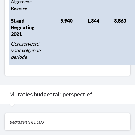
Algemene 
Reserve
Stand 
5.940
-1.844
-8.860
Begroting 
2021
Gereserveerd 
voor volgende 
periode
Mutaties budgettair perspectief
Terug
Bedragen x €1.000
naar
navigatie