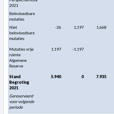
2021
2021
-
Beïnvloedbare 
2024
mutaties
Niet 
-26
1.197
1.668
beïnvloedbare 
mutaties
Mutaties vrije 
1.197
-1.197
ruimte 
Algemene 
Reserve
Stand 
5.940
0
7.935
Begroting 
2021
Gereserveerd 
voor volgende 
periode