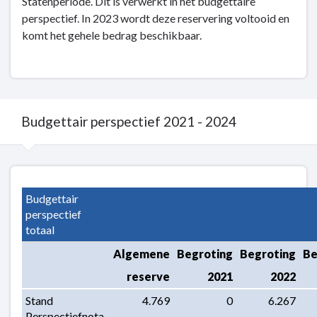
Statenperiode. Dit is verwerkt in het budgettaire
perspectief. In 2023 wordt deze reservering voltooid en
komt het gehele bedrag beschikbaar.
Budgettair perspectief 2021 - 2024
Terug
naar
Budgettair 
navigatie
perspectief 
-
totaal
Budgettair
Algemene
Begroting
Begroting
Be
perspectief
-
reserve
2021
2022
Budgettair
Stand 
4.769
0
6.267
perspectief
Perspectiefnota 