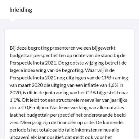
Inleiding
Terug
naar
navigatie
Bij deze begroting presenteren we een bijgewerkt
-
budgettair perspectief ten opzichte van de stand bij de
Budgettair
Perspectiefnota 2021. De grootste wijziging betreft de
perspectief
lagere indexering van de begroting. Waar wij in de
-
Perspectiefnota 2021 nog uitgingen van de CPB-raming
Inleiding
van maart 2020 die uitging van een inflatie van 1,6% in
2020, is dit in de juni-raming van het CPB bijgesteld naar
1,1%. Dit leidt tot een structurele meevaller van jaarlijks
circa € 0,8 miljoen. Na de verwerking van alle mutaties
laat het budgettair perspectief het onderstaande beeld
zien. Meerjarig zijn de financiën op orde. De komende
periode is het totale saldo (alle inkomsten minus alle
uitgaven) elk jaar positief, dat geldt ook voor het