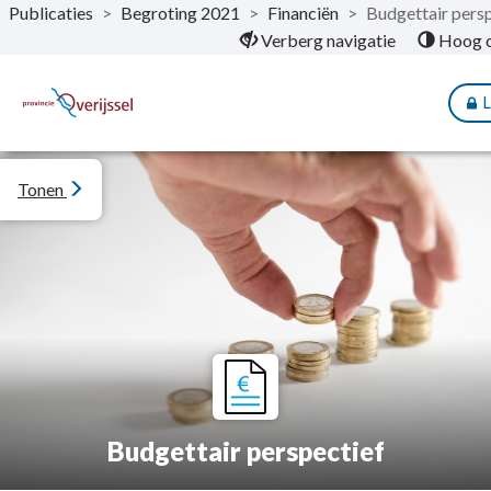
Publicaties
>
Begroting 2021
>
Financiën
>
Budgettair pers
Naar hoofdinhoud
Verberg navigatie
Hoog c
L
Tonen
Budgettair perspectief