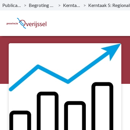
Publicaties
>
Begroting 2021
>
Kerntaken
>
Naar hoofdinhoud