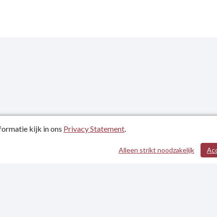
ormatie kijk in ons
Privacy Statement
.
atum: 09-10-2020
Alleen strikt noodzakelijk
Ac
evens
tement
heidsverklaring