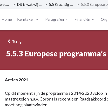
Kerntaak 5: Regionale economie
>
Dit is wat wij doen
>
5.5 Krachtig MKB
>
Home
Kerntaken
Paragrafen
Financiën
Orga
Terug
5.5.3 Europese programma’s
Acties 2021
Op dit moment zijn de programma's 2014-2020 volop in
maatregelen n.a.v. Corona is recent een Raadsakkoord 
moet nog plaatsvinden.