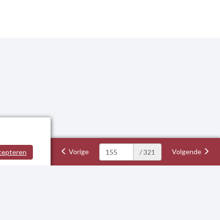
Vorige
Volgende
cepteren
/ 321