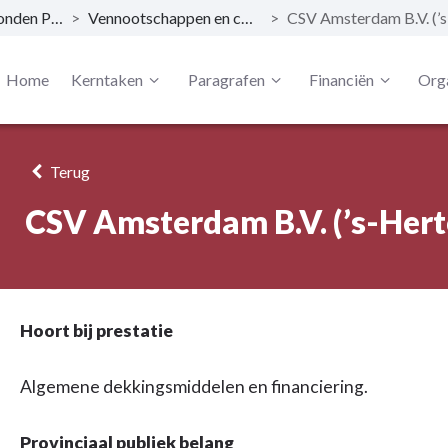
Verbonden Partijen
>
Vennootschappen en coöperaties
>
Home
Kerntaken
Paragrafen
Financiën
Orga
Terug
CSV Amsterdam B.V. (’s-Her
Hoort bij prestatie
Algemene dekkingsmiddelen en financiering.
Provinciaal publiek belang