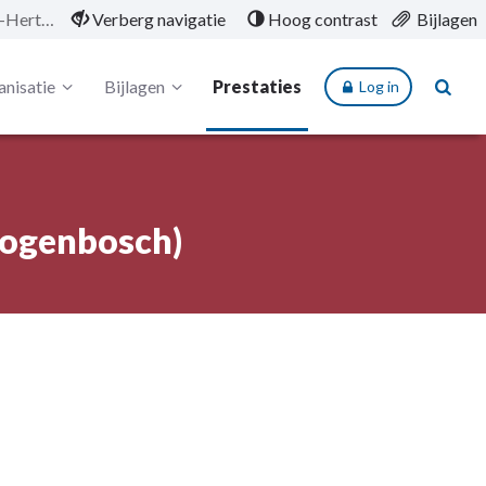
CSV Amsterdam B.V. (’s-Hertogenbosch)
Verberg navigatie
Hoog contrast
Bijlagen
nisatie
Bijlagen
Prestaties
Log in
togenbosch)