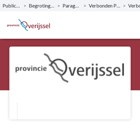
Publicaties
>
Begroting 2021
>
Paragrafen
>
Verbonden Partijen
>
Naar hoofdinhoud