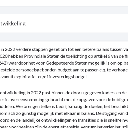
twikkeling
in 2022 verdere stappen gezet om tot een betere balans tussen va
20 hebben Provinciale Staten de toelichting op artikel 6 van de f
2) waardoor het voor Gedeputeerde Staten mogelijk is om op bas
gestelde personeelsgebonden budget aan te passen c.q. te verhog
en
vanuit exploitatie- en/of investeringsbudget.
ling
ontwikkeling in 2022 past binnen de door u gegeven kaders en de 
er in overeenstemming gebracht met de opgaven voor de huidige c
middelen. We brengen telkens bedrijfsmatig de doelen, het beschi
omisch zo gunstig mogelijk met elkaar in balans. De stijging van de
oord en de landelijke ontwikkelingen en transities die in sneltre
paar voorbeelden zijn de energietransitie, vergunningverlening, s