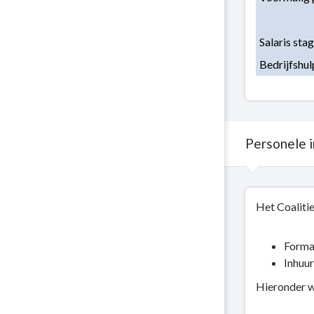
Salaris stag
Bedrijfshul
Personele 
Terug
Het Coalitie
naar
navigatie
-
Forma
Personeelsgebond
Inhuur
lasten
Hieronder w
-
Personele