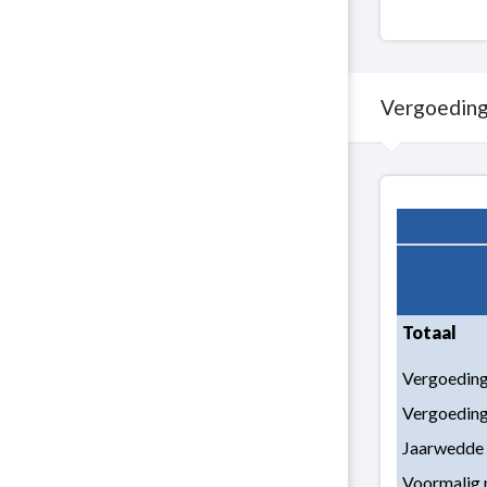
Vergoeding
Terug
naar
navigatie
-
Personeelsgebond
lasten
Totaal
-
Vergoedingen
Vergoeding
bestuur
Vergoeding
en
Jaarwedde
voormalig
personeel
Voormalig 