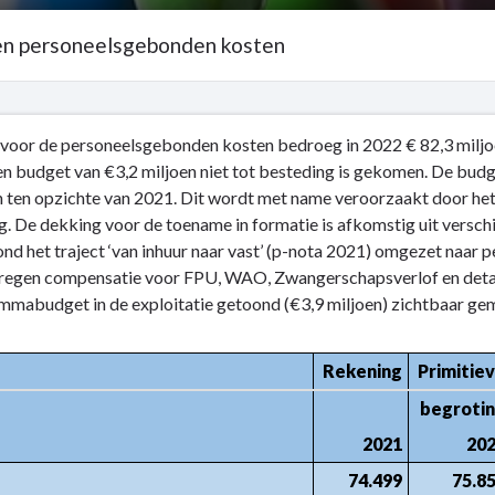
 en personeelsgebonden kosten
voor de personeelsgebonden kosten bedroeg in 2022 € 82,3 miljoen.
n budget van €3,2 miljoen niet tot besteding is gekomen. De bud
ten opzichte van 2021. Dit wordt met name veroorzaakt door het
g. De dekking voor de toename in formatie is afkomstig uit vers
en
nd het traject ‘van inhuur naar vast’ (p-nota 2021) omgezet naar 
regen compensatie voor FPU, WAO, Zwangerschapsverlof en detach
mmabudget in de exploitatie getoond (€3,9 miljoen) zichtbaar ge
en
Rekening
Primitie
begroti
2021
20
74.499
75.8