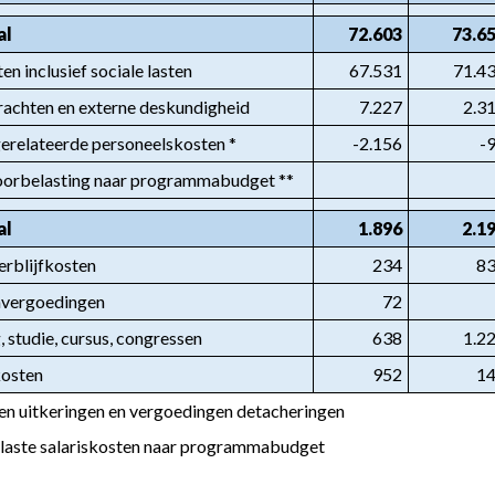
al
72.603
73.6
ten inclusief sociale lasten
67.531
71.4
achten en externe deskundigheid
7.227
2.3
erelateerde personeelskosten *
-2.156
-
oorbelasting naar programmabudget **
al
1.896
2.1
erblijfkosten
234
8
vergoedingen
72
, studie, cursus, congressen
638
1.2
kosten
952
1
en uitkeringen en vergoedingen detacheringen
laste salariskosten naar programmabudget