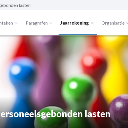
gebonden lasten
ntaken
Paragrafen
Jaarrekening
Organisatie
aties
ersoneelsgebonden lasten