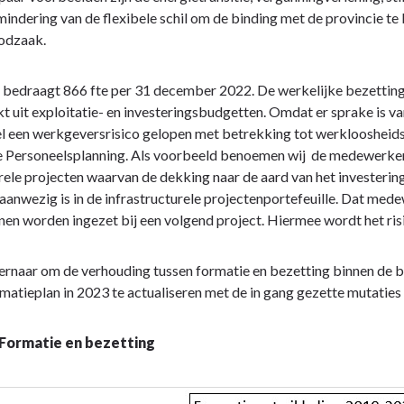
mindering van de flexibele schil om de binding met de provincie t
odzaak.
 bedraagt 866 fte per 31 december 2022. De werkelijke bezetting 
t uit exploitatie- en investeringsbudgetten. Omdat er sprake is v
l een werkgeversrisico gelopen met betrekking tot werkloosheidsui
e Personeelsplanning. Als voorbeeld benoemen wij de medewerkers
rele projecten waarvan de dekking naar de aard van het investering
 aanwezig is in de infrastructurele projectenportefeuille. Dat me
nen worden ingezet bij een volgend project. Hiermee wordt het ris
ernaar om de verhouding tussen formatie en bezetting binnen de b
matieplan in 2023 te actualiseren met de in gang gezette mutaties 
 Formatie en bezetting