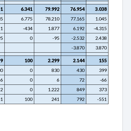
51
6.341
79.992
76.954
3.038
35
6.775
78.210
77.165
1.045
11
-434
1.877
6.192
-4.315
95
0
-95
-2.532
2.438
-3.870
3.870
99
100
2.299
2.144
155
30
0
830
430
399
6
0
6
72
-66
22
0
1.222
849
373
41
100
241
792
-551