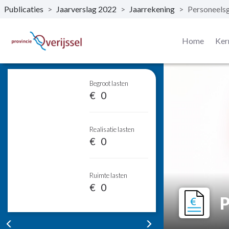
Publicaties
>
Jaarverslag 2022
>
Jaarrekening
>
Personeels
Naar hoofdinhoud
Home
Ker
Status prest
Begroot lasten
0
Realisatie lasten
0
Ruimte lasten
0
P