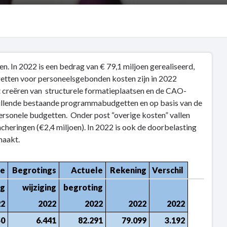
 In 2022 is een bedrag van € 79,1 miljoen gerealiseerd,
getten voor personeelsgebonden kosten zijn in 2022
 creëren van structurele formatieplaatsen en de CAO-
chillende bestaande programmabudgetten en op basis van de
personele budgetten. Onder post “overige kosten” vallen
eringen (€2,4 miljoen). In 2022 is ook de doorbelasting
maakt.
ve
Begrotings
Actuele
Rekening
Verschil
ng
wijziging
begroting
22
2022
2022
2022
2022
50
6.441
82.291
79.099
3.192