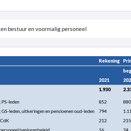
en bestuur en voormalig personeel
Rekening
Pri
beg
en
2021
202
1.930
2.3
 PS-leden
852
880
 GS-leden, uitkeringen en pensioenen oud-leden
794
1.1
 CdK
212
215
personeel/seniorenbeleid
16
24