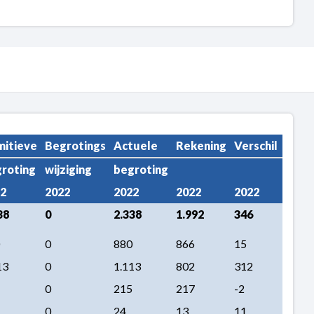
mitieve
Begrotings
Actuele
Rekening
Verschil
roting
wijziging
begroting
2
2022
2022
2022
2022
38
0
2.338
1.992
346
0
880
866
15
13
0
1.113
802
312
0
215
217
-2
0
24
13
11