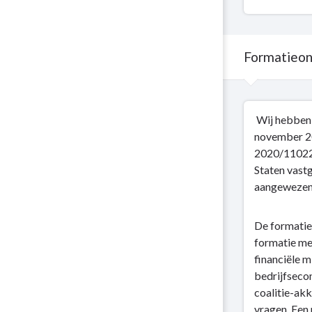
inzet
Formatieon
Terug
Wij hebben 
naar
november 20
navigatie
2020/110224
-
Staten vast
Personeelsgebond
aangewezen 
lasten
-
Formatieontwikke
De formatie
formatie me
financiële 
bedrijfsecon
coalitie-akk
vragen. Een 