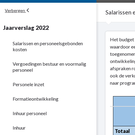
Verbergen
Salarissen
Jaarverslag 2022
Terug
Het budget 
naar
Salarissen en personeelsgebonden
waardoor ee
navigatie
kosten
toegenomen 
-
ontwikkelin
Personeelsgebond
Vergoedingen bestuur en voormalig
afspraken ro
personeel
lasten
ook de verk
-
naar progra
Personele inzet
Salarissen
en
Formatieontwikkeling
personeelsgebond
kosten
Inhuur personeel
Inhuur
Totaal