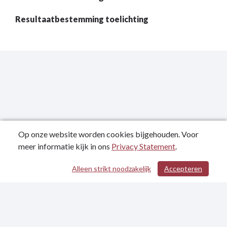
Resultaatbestemming toelichting
Op onze website worden cookies bijgehouden. Voor
meer informatie kijk in ons
Privacy Statement
.
Publicatiedatum: 26-04-2023
Alleen strikt noodzakelijk
Accepteren
/ 403
Contactgegevens
Privacy Statement
Toegankelijkheidsverklaring
Sitemap