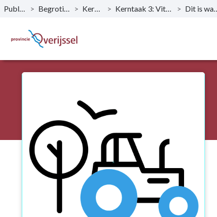
Publicaties
>
Begroting 2023
>
Kerntaken
>
Kerntaak 3: Vitaal platteland
>
Dit is wat 
Naar hoofdinhoud