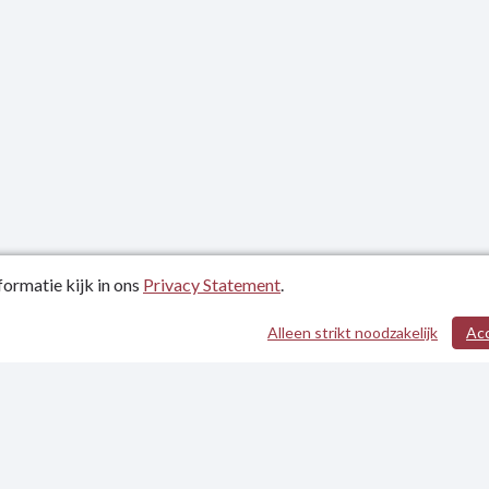
ormatie kijk in ons
Privacy Statement
.
atum: 04-10-2022
Alleen strikt noodzakelijk
Ac
evens
tement
heidsverklaring