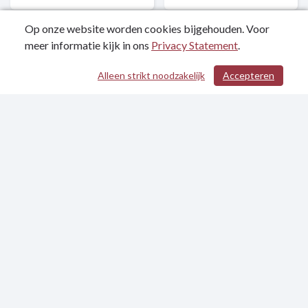
Op onze website worden cookies bijgehouden. Voor
meer informatie kijk in ons
Privacy Statement
.
Alleen strikt noodzakelijk
Accepteren
/ 328
Kerntaak 4:
Kerntaak 5:
Mobiliteit
Regionale
economie
Kerntaak 6: Cultuur
Kerntaak 7:
en sociale kwaliteit
Kwaliteit openbaar
bestuur