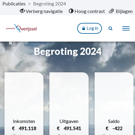
Publicaties
>
Begroting 2024
Naar hoofdinhoud
Verberg navigatie
Hoog contrast
Bijlagen
Log in
Begroting 2024
Inkomsten
Uitgaven
Saldo
491.118
491.541
-422